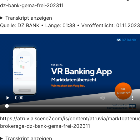
dz-bank-gema-frei-202311
Transkript anzeigen
Quelle: DZ BANK • Länge: 01:38 • Veröffentlicht: 01.11.2023
https://atruvia.scene7.com/is/content/atruvia/marktdatenu
brokerage-dz-bank-gema-frei-202311
Transkript anzeigen